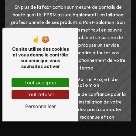
En plus de la fabrication sur mesure de portails de
haute qualité, FPSM assure également l'installation
professionnelle de ses produits à Pont-Salomon. Son
équipe de techniciens qualifiés met tout en œuvre
pour garantir une pose impeccable et sécurisée de
votre portail. De plus, FPSM propose un service
Ce site utilise des cookies
après-vente réactif pour répondre à toutes vos
et vous donne le contrôle
demandes et assurer le bon fonctionnement de votre
sur ceux que vous
souhaitez activer
portail sur le long terme.
Contactez FPSM pour Votre Projet de
Tout accepter
Portail à Pont-Salomon
Si vous recherchez un partenaire de confiance pour la
Tout refuser
conception, la fabrication et l'installation de votre
Personnaliser
portail à Pont-Salomon, n'hésitez pas à contacter
FPSM. Avec son expertise reconnue et son
engagement envers la qualité, FPSM saura répondre
à toutes vos attentes en matière de portails sur