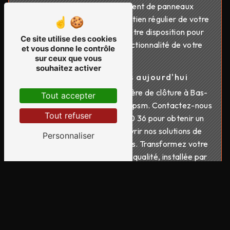
pour un simple remplacement de panneaux
endommagés ou pour un entretien régulier de votre
clôture, notre équipe est à votre disposition pour
Ce site utilise des cookies
assurer la longévité et la fonctionnalité de votre
et vous donne le contrôle
clôture.
sur ceux que vous
souhaitez activer
Contactez-nous dès aujourd'hui
Pour tous vos besoins en matière de clôture à Bas-
Tout accepter
en-Basset, faites confiance à Fpsm. Contactez-nous
Tout refuser
dès aujourd'hui au 09 71 57 10 36 pour obtenir un
devis personnalisé et découvrir nos solutions de
Personnaliser
clôture adaptées à vos besoins. Transformez votre
propriété avec une clôture de qualité, installée par
des professionnels de confiance. Fpsm, votre expert
en clôture à Bas-en-Basset.
En savoir plus
Contactez-nous