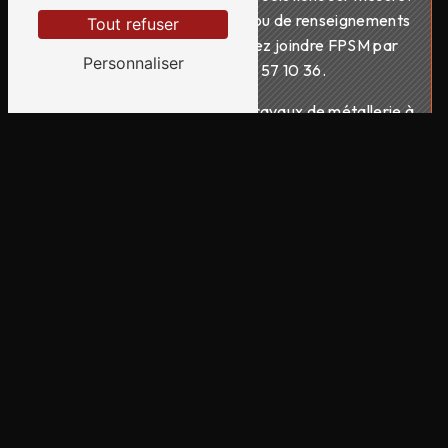
Pour toute demande de devis ou de renseignements
Tout refuser
complémentaires, vous pouvez joindre FPSM par
Personnaliser
téléphone au 09 71 57 10 36.
En choisissant FPSM pour vos travaux de métallerie à
Yssingeaux, vous faites le choix de la qualité, de la
fiabilité et de la satisfaction client. Faites confiance à
l'expertise de FPSM pour donner vie à vos projets les
plus ambitieux en métallerie.
En savoir plus
Contactez-nous