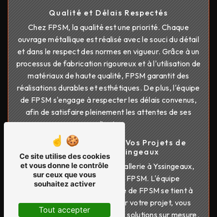
Qualité et Délais Respectés
Chez FPSM, la qualité est une priorité. Chaque
ouvrage métallique est réalisé avec le souci du détail
et dans le respect des normes en vigueur. Grâce à un
processus de fabrication rigoureux et à l'utilisation de
matériaux de haute qualité, FPSM garantit des
réalisations durables et esthétiques. De plus, l'équipe
de FPSM s'engage à respecter les délais convenus,
afin de satisfaire pleinement les attentes de ses
clients.
Contactez FPSM pour Vos Projets de
Métallerie à Yssingeaux
Ce site utilise des cookies
et vous donne le contrôle
Si vous avez un projet de métallerie à Yssingeaux,
sur ceux que vous
n'hésitez pas à contacter FPSM. L'équipe
souhaitez activer
professionnelle et passionnée de FPSM se tient à
votre disposition pour étudier votre projet, vous
Tout accepter
conseiller et vous proposer des solutions sur mesure.