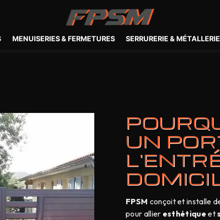
S
MENUISERIES & FERMETURES
SERRURERIE & MÉTALLERI
POURQU
UN POR
L'ENTR
DOMICIL
FPSM
conçoit et installe 
pour allier
esthétique
et