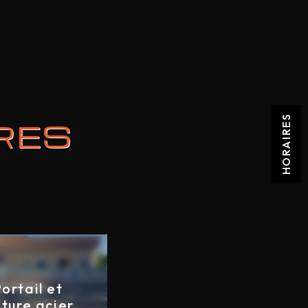
HORAIRES
IRES
ortail et
ôture acier