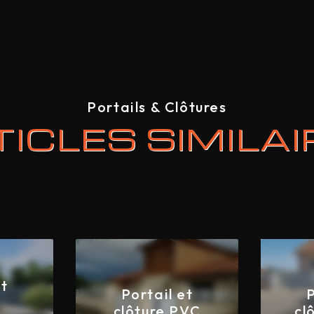
Portails & Clôtures
ICLES SIMILA
et
Portail et
P
clôture PVC
cl