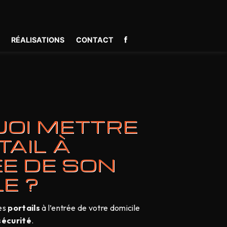
E
RÉALISATIONS
CONTACT
OI METTRE
TAIL À
ÉE DE SON
E ?
des
portails
à l’entrée de votre domicile
sécurité
.