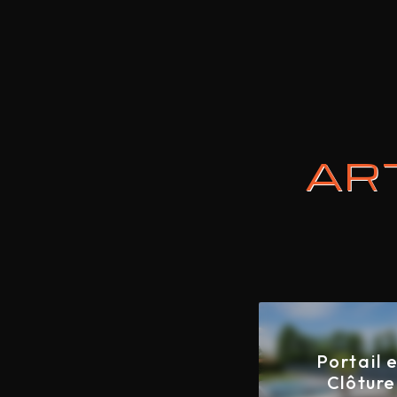
ART
Portail 
Clôture