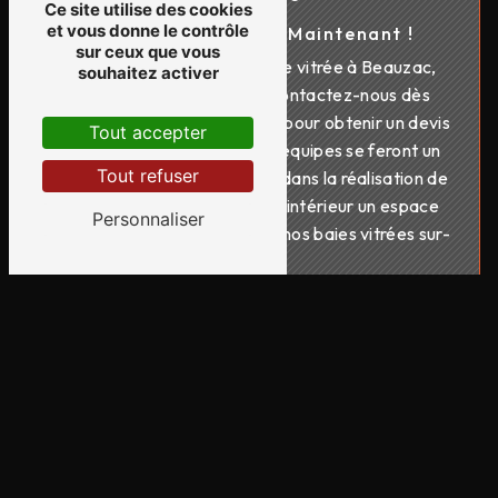
Ce site utilise des cookies
et vous donne le contrôle
Contactez-nous dès Maintenant !
sur ceux que vous
Pour tous vos projets de baie vitrée à Beauzac,
souhaitez activer
faites confiance à Fpsm. Contactez-nous dès
maintenant au 09 71 57 10 36 pour obtenir un devis
Tout accepter
gratuit et personnalisé. Nos équipes se feront un
Tout refuser
plaisir de vous accompagner dans la réalisation de
votre projet. Faites de votre intérieur un espace
Personnaliser
lumineux et moderne grâce à nos baies vitrées sur-
mesure !
En savoir plus
Contactez-nous